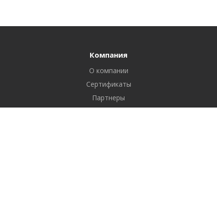
Компания
О компании
Сертификаты
Партнеры
Реквизиты
Вакансии
Новости
Отзывы
Продукты
1С-Битрикс: Управление сайтом
Услуги