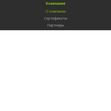
Компания
О компании
Сертификаты
Партнеры
Реквизиты
Вакансии
Новости
Отзывы
Продукты
1С-Битрикс: Управление сайтом
Услуги
Разработка сайтов
Продвижение сайтов
Контекстная реклама