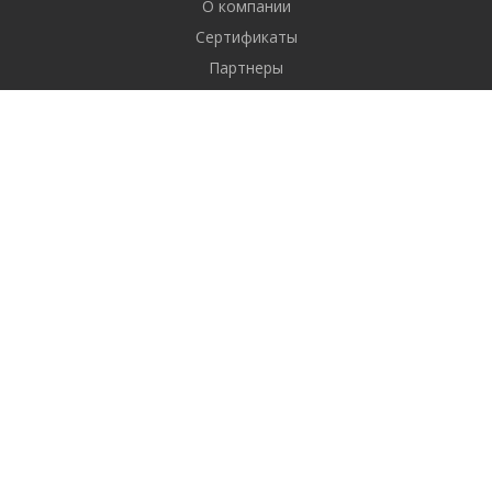
О компании
Сертификаты
Партнеры
Реквизиты
Вакансии
Новости
Отзывы
Продукты
1С-Битрикс: Управление сайтом
Услуги
Разработка сайтов
Продвижение сайтов
Контекстная реклама
Продвижение в социальных сетях (SMM)
Email-маркетинг