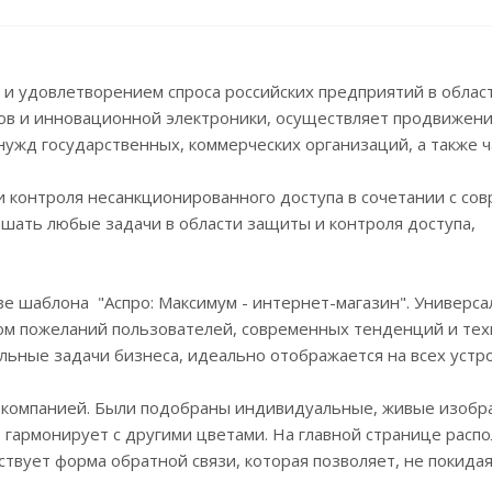
и удовлетворением спроса российских предприятий в облас
тов и инновационной электроники, осуществляет продвижен
ужд государственных, коммерческих организаций, а также ч
 контроля несанкционированного доступа в сочетании с со
шать любые задачи в области защиты и контроля доступа,
азе шаблона "Аспро: Максимум - интернет-магазин". Универс
ом пожеланий пользователей, современных тенденций и тех
льные задачи бизнеса, идеально отображается на всех устро
с компанией. Были подобраны индивидуальные, живые изобр
о гармонирует с другими цветами. На главной странице расп
твует форма обратной связи, которая позволяет, не покидая