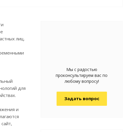
ти
ие
астных лиц.
временными
Мы с радостью
проконсультируем вас по
альный
любому вопросу!
нологий для
йствах.
Задать вопрос
ажения и
олагаются
 сайт,