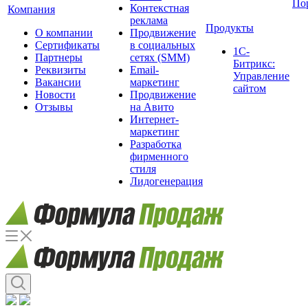
По
Контекстная
Компания
реклама
Продукты
О компании
Продвижение
Сертификаты
в социальных
1С-
Партнеры
сетях (SMM)
Битрикс:
Реквизиты
Email-
Управление
Вакансии
маркетинг
сайтом
Новости
Продвижение
Отзывы
на Авито
Интернет-
маркетинг
Разработка
фирменного
стиля
Лидогенерация