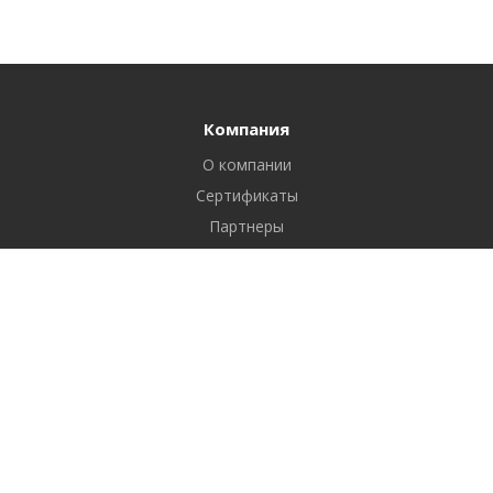
Компания
О компании
Сертификаты
Партнеры
Реквизиты
Вакансии
Новости
Отзывы
Продукты
1С-Битрикс: Управление сайтом
Услуги